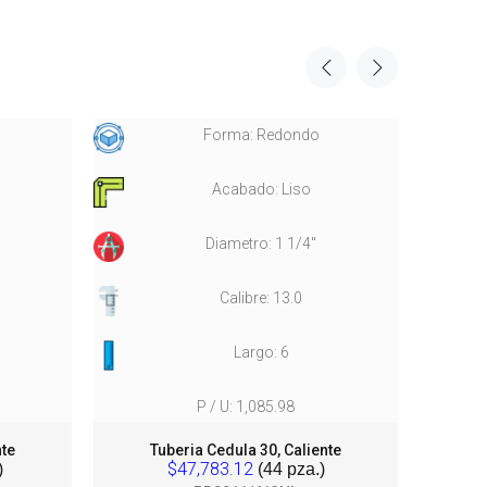
Forma: Redondo
Acabado: Liso
Diametro: 1 1/4"
Calibre: 13.0
Largo: 6
P / U: 1,085.98
nte
Tuberia Cedula 30, Caliente
T
$47,783.12
)
(44 pza.)